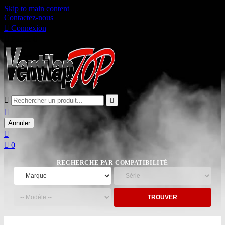
Skip to main content
Contactez-nous

Connexion

Panier
0



Annuler


0
RECHERCHE PAR COMPATIBILITÉ
TROUVER