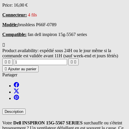
Price:
16,00 €
Connecteur:
4 fils
Modèle:
brushless P66F-0789
Compatible:
fan dell inspiron 15g-5567 series

Product availability:
expédié sous 24H ou le jour même si la
commande est validée avant 11H (sauf week-end et jours fériés)





Ajouter au panier
Partager
Description
Votre
Dell INSPIRON 15G-5567 SERIES
surchauffe ou s'éteint
brusquement ? Un ventilateur défaillant en est souvent la cause. Ce