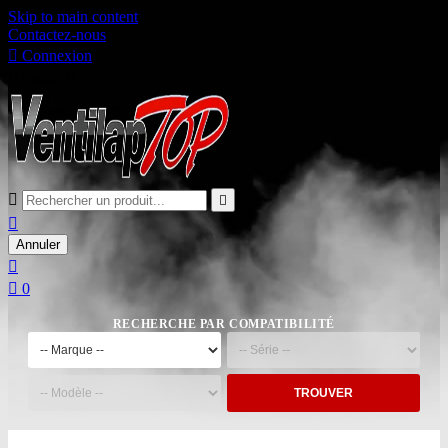
Skip to main content
Contactez-nous

Connexion

Panier
0



Annuler


0
RECHERCHE PAR COMPATIBILITÉ
TROUVER