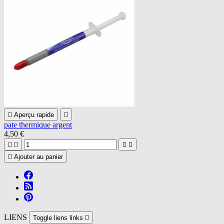

Aperçu rapide

pate thermique argent
4,50 €





Ajouter au panier
LIENS
Toggle liens links
