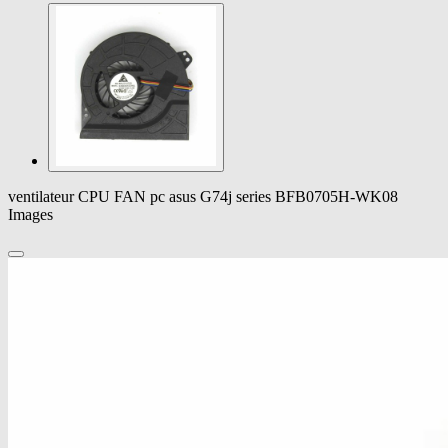
ventilateur CPU FAN pc asus G74j series BFB0705H-WK08
Images