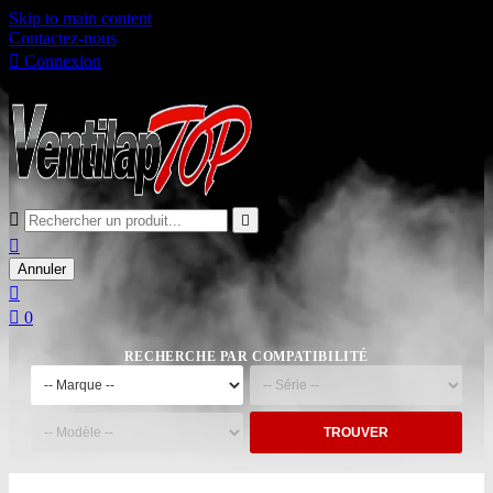
Skip to main content
Contactez-nous

Connexion

Panier
0



Annuler


0
RECHERCHE PAR COMPATIBILITÉ
TROUVER