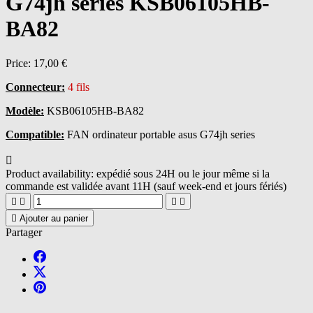
G74jh series KSB06105HB-
BA82
Price:
17,00 €
Connecteur:
4 fils
Modèle:
KSB06105HB-BA82
Compatible:
FAN ordinateur portable asus G74jh series

Product availability:
expédié sous 24H ou le jour même si la
commande est validée avant 11H (sauf week-end et jours fériés)





Ajouter au panier
Partager