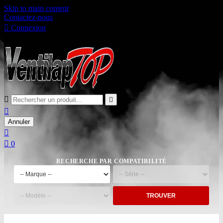
Skip to main content
Contactez-nous

Connexion

Panier
0



Annuler


0
RECHERCHE PAR COMPATIBILITÉ
TROUVER