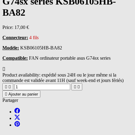
G74sx series KSB06105HB-
BA82
Price:
17,00 €
Connecteur:
4 fils
Modèle:
KSB06105HB-BA82
Compatible:
FAN ordinateur portable asus G74sx series

Product availability:
expédié sous 24H ou le jour même si la
commande est validée avant 11H (sauf week-end et jours fériés)





Ajouter au panier
Partager