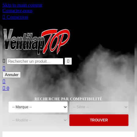
Skip to main content
Contactez-nous

Connexion

Panier
0



Annuler


0
RECHERCHE PAR COMPATIBILITÉ
TROUVER