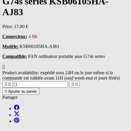
G74s series KSB06105HA-
AJ83
Price:
17,00 €
Connecteur:
4 fils
Modèle:
KSB06105HA-AJ83
Compatible:
FAN ordinateur portable asus G74s series

Product availability:
expédié sous 24H ou le jour même si la
commande est validée avant 11H (sauf week-end et jours fériés)





Ajouter au panier
Partager