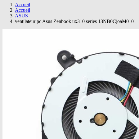
Accueil
Accueil
ASUS
ventilateur pc Asus Zenbook ux310 series 13NB0CjoaM0101