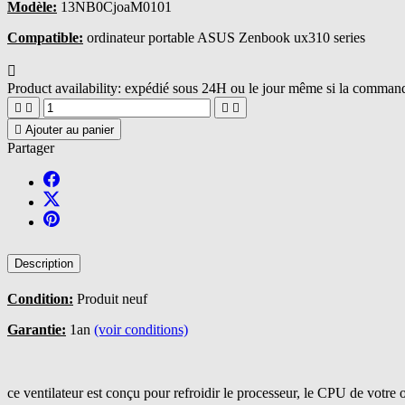
Modèle:
13NB0CjoaM0101
Compatible:
ordinateur portable ASUS Zenbook ux310 series

Product availability:
expédié sous 24H ou le jour même si la commande





Ajouter au panier
Partager
Description
Condition:
Produit neuf
Garantie:
1an
(voir conditions)
ce ventilateur est conçu pour refroidir le processeur, le CPU de votr