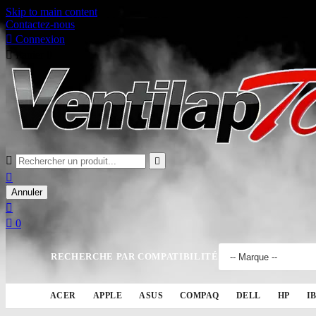
Skip to main content
Contactez-nous

Connexion

Panier
0



Annuler


0
RECHERCHE PAR COMPATIBILITÉ
ACER
APPLE
ASUS
COMPAQ
DELL
HP
I