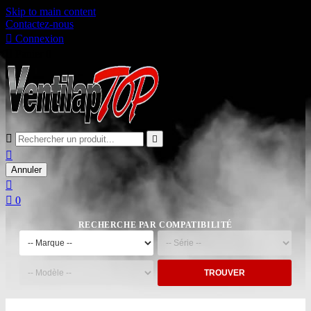
Skip to main content
Contactez-nous

Connexion

Panier
0



Annuler


0
RECHERCHE PAR COMPATIBILITÉ
TROUVER