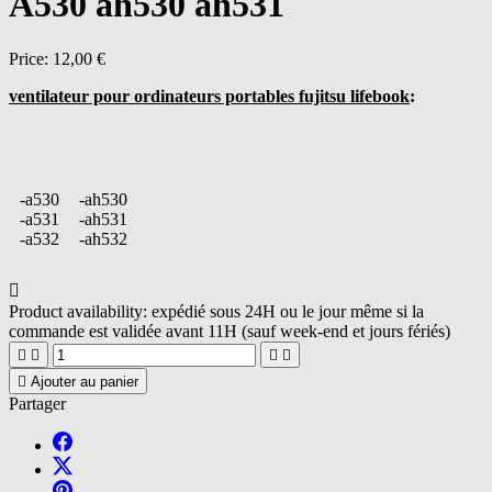
A530 ah530 ah531
Price:
12,00 €
ventilateur pour ordinateurs portables fujitsu lifebook
:
-a530
-ah530
-a531
-ah531
-a532
-ah532

Product availability:
expédié sous 24H ou le jour même si la
commande est validée avant 11H (sauf week-end et jours fériés)





Ajouter au panier
Partager