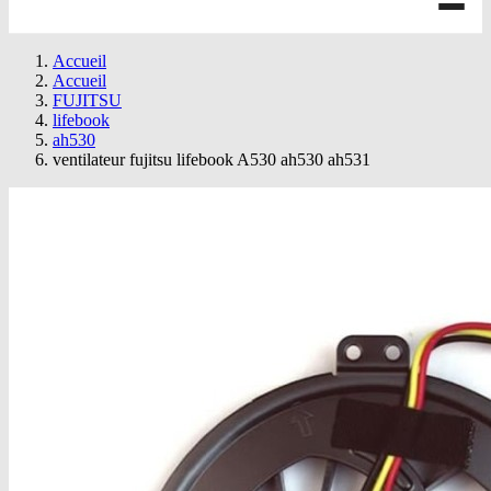
Accueil
Accueil
FUJITSU
lifebook
ah530
ventilateur fujitsu lifebook A530 ah530 ah531