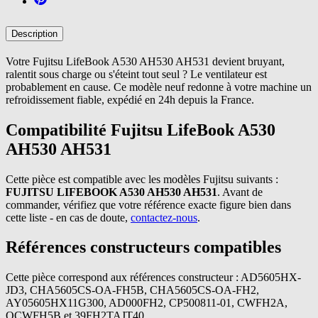
Description
Votre Fujitsu LifeBook A530 AH530 AH531 devient bruyant,
ralentit sous charge ou s'éteint tout seul ? Le ventilateur est
probablement en cause. Ce modèle neuf redonne à votre machine un
refroidissement fiable, expédié en 24h depuis la France.
Compatibilité Fujitsu LifeBook A530
AH530 AH531
Cette pièce est compatible avec les modèles Fujitsu suivants :
FUJITSU LIFEBOOK A530 AH530 AH531
. Avant de
commander, vérifiez que votre référence exacte figure bien dans
cette liste - en cas de doute,
contactez-nous
.
Références constructeurs compatibles
Cette pièce correspond aux références constructeur : AD5605HX-
JD3, CHA5605CS-OA-FH5B, CHA5605CS-OA-FH2,
AY05605HX11G300, AD000FH2, CP500811-01, CWFH2A,
OCWFH5B et 39FH2TAJT40.