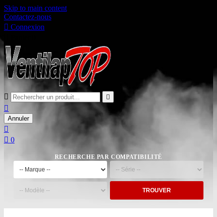
Skip to main content
Contactez-nous

Connexion

Panier
0



Annuler


0
RECHERCHE PAR COMPATIBILITÉ
TROUVER