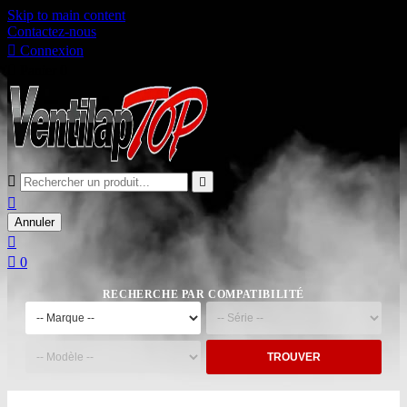
Skip to main content
Contactez-nous

Connexion

Panier
0



Annuler


0
RECHERCHE PAR COMPATIBILITÉ
TROUVER