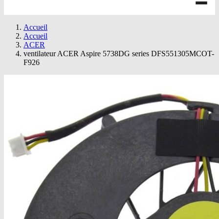
Accueil
Accueil
ACER
ventilateur ACER Aspire 5738DG series DFS551305MCOT-
F926