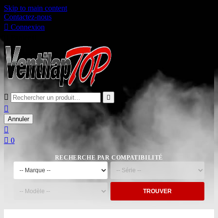
Skip to main content
Contactez-nous

Connexion

Panier
0



Annuler


0
RECHERCHE PAR COMPATIBILITÉ
TROUVER