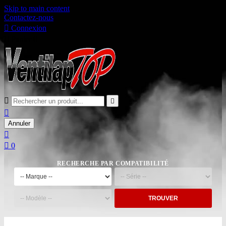
Skip to main content
Contactez-nous

Connexion

Panier
0



Annuler


0
RECHERCHE PAR COMPATIBILITÉ
TROUVER