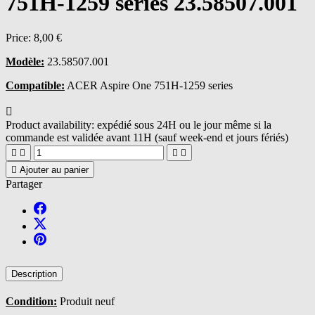
751H-1259 series 23.58507.001
Price:
8,00 €
Modèle:
23.58507.001
Compatible:
ACER Aspire One 751H-1259 series

Product availability:
expédié sous 24H ou le jour même si la
commande est validée avant 11H (sauf week-end et jours fériés)





Ajouter au panier
Partager
Description
Condition:
Produit neuf