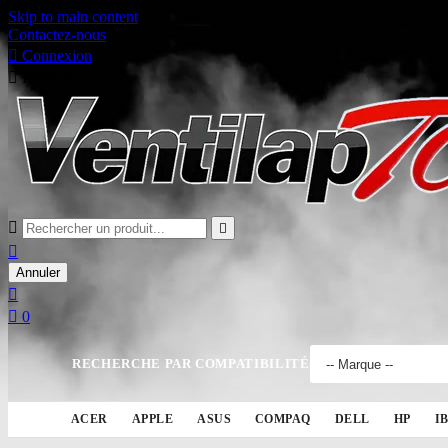
Skip to main content
Contactez-nous

Connexion

Panier
0



Annuler


0
RECHERCHE PAR COMPATIBILITÉ
ACER
APPLE
ASUS
COMPAQ
DELL
HP
I