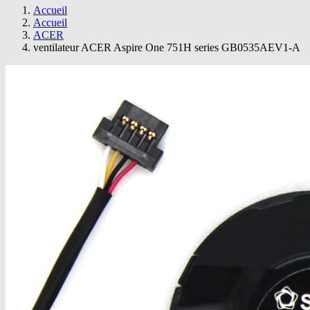
Accueil
Accueil
ACER
ventilateur ACER Aspire One 751H series GB0535AEV1-A