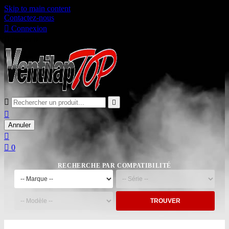
Skip to main content
Contactez-nous

Connexion

Panier
0



Annuler


0
RECHERCHE PAR COMPATIBILITÉ
TROUVER