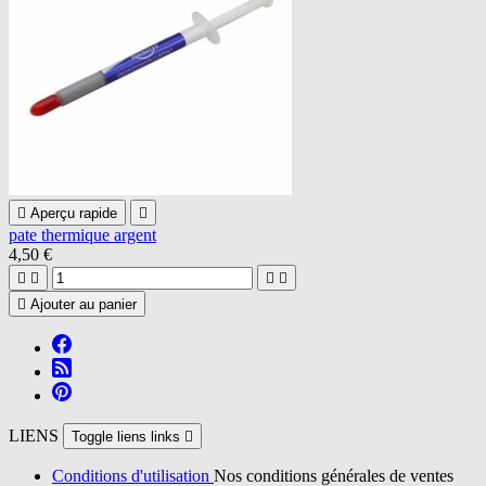

Aperçu rapide

pate thermique argent
4,50 €





Ajouter au panier
LIENS
Toggle liens links

Conditions d'utilisation
Nos conditions générales de ventes