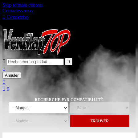
Skip to main content
Contactez-nous

Connexion

Panier
0



Annuler


0
RECHERCHE PAR COMPATIBILITÉ
TROUVER