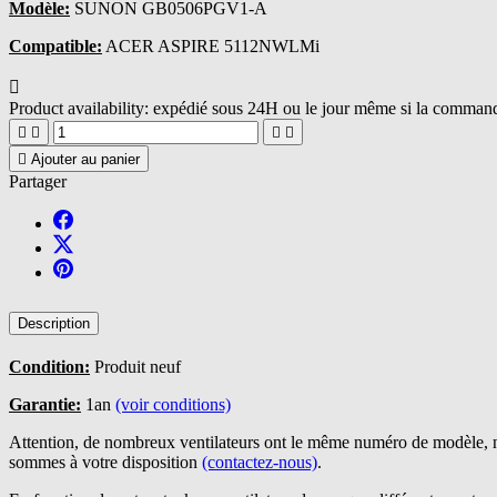
Modèle:
SUNON GB0506PGV1-A
Compatible:
ACER ASPIRE 5112NWLMi

Product availability:
expédié sous 24H ou le jour même si la commande





Ajouter au panier
Partager
Description
Condition:
Produit neuf
Garantie:
1an
(voir conditions)
Attention, de nombreux ventilateurs ont le même numéro de modèle, n
sommes à votre disposition
(contactez-nous)
.