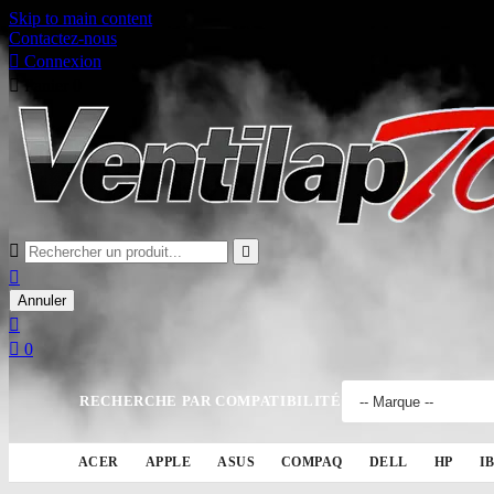
Skip to main content
Contactez-nous

Connexion

Panier
0



Annuler


0
RECHERCHE PAR COMPATIBILITÉ
ACER
APPLE
ASUS
COMPAQ
DELL
HP
I