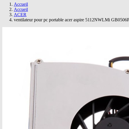
Accueil
Accueil
ACER
ventilateur pour pc portable acer aspire 5112NWLMi GB05