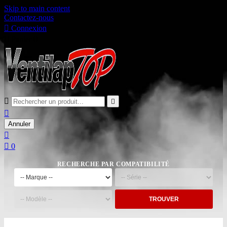
Skip to main content
Contactez-nous

Connexion

Panier
0



Annuler


0
RECHERCHE PAR COMPATIBILITÉ
TROUVER