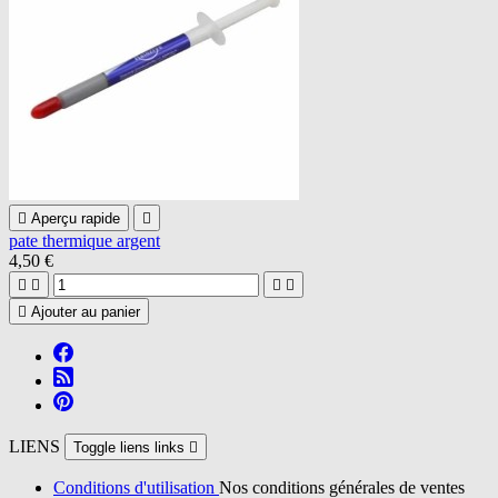

Aperçu rapide

pate thermique argent
4,50 €





Ajouter au panier
LIENS
Toggle liens links

Conditions d'utilisation
Nos conditions générales de ventes