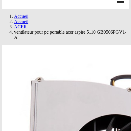
Accueil
Accueil
ACER
ventilateur pour pc portable acer aspire 5110 GB0506PGV1-
A