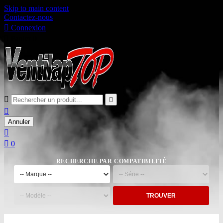
Skip to main content
Contactez-nous

Connexion

Panier
0



Annuler


0
RECHERCHE PAR COMPATIBILITÉ
TROUVER