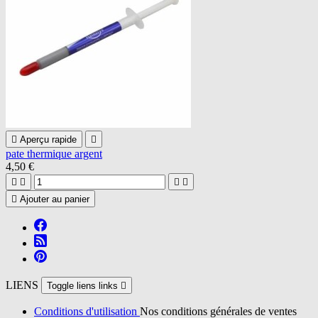

Aperçu rapide

pate thermique argent
4,50 €





Ajouter au panier
LIENS
Toggle liens links

Conditions d'utilisation
Nos conditions générales de ventes