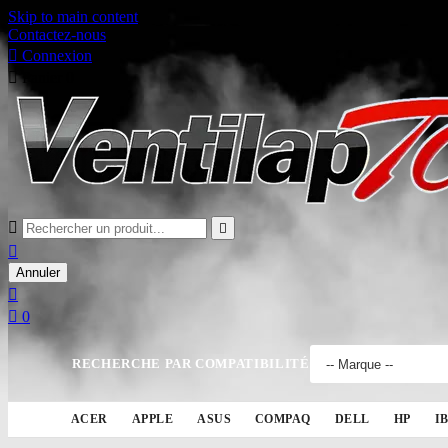
Skip to main content
Contactez-nous

Connexion

Panier
0



Annuler


0
RECHERCHE PAR COMPATIBILITÉ
ACER
APPLE
ASUS
COMPAQ
DELL
HP
I