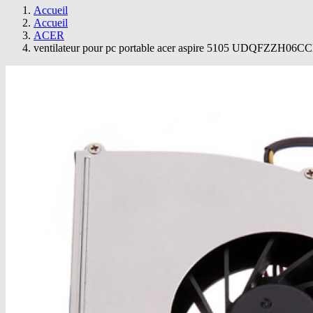
Accueil
Accueil
ACER
ventilateur pour pc portable acer aspire 5105 UDQFZZH06C