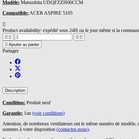
Modèle:
Matsushita UDQFZZH06CCM
Compatible:
ACER ASPIRE 5105

Product availability:
expédié sous 24H ou le jour même si la commande





Ajouter au panier
Partager
Description
Condition:
Produit neuf
Garantie:
1an
(voir conditions)
Attention, de nombreux ventilateurs ont le même numéro de modèle, n
sommes à votre disposition
(contactez-nous)
.