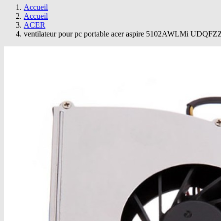
Accueil
Accueil
ACER
ventilateur pour pc portable acer aspire 5102AWLMi UD