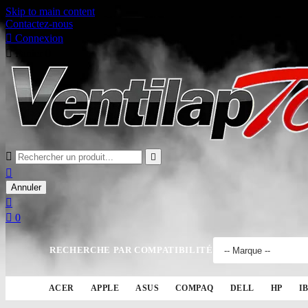
Skip to main content
Contactez-nous

Connexion

Panier
0



Annuler


0
RECHERCHE PAR COMPATIBILITÉ
ACER
APPLE
ASUS
COMPAQ
DELL
HP
I