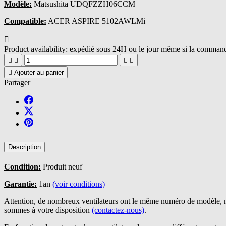
Modèle:
Matsushita UDQFZZH06CCM
Compatible:
ACER ASPIRE 5102AWLMi

Product availability:
expédié sous 24H ou le jour même si la commande





Ajouter au panier
Partager
Description
Condition:
Produit neuf
Garantie:
1an
(voir conditions)
Attention, de nombreux ventilateurs ont le même numéro de modèle, n
sommes à votre disposition
(contactez-nous)
.