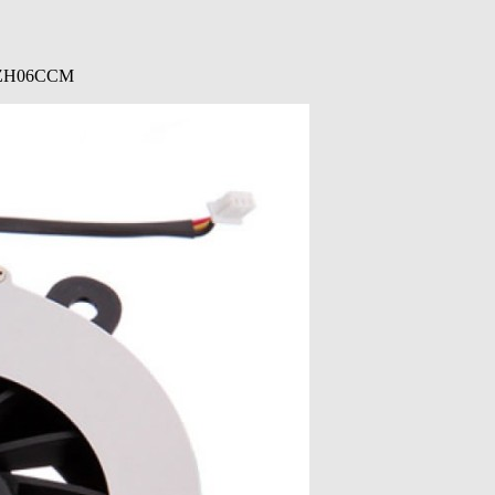
QFZZH06CCM