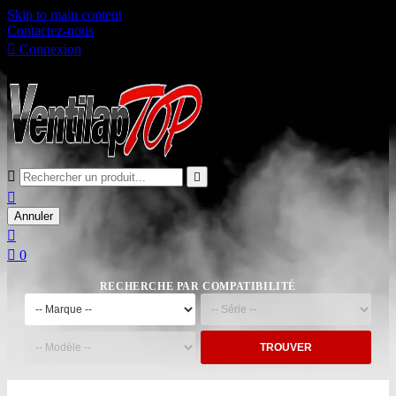
Skip to main content
Contactez-nous

Connexion

Panier
0



Annuler


0
RECHERCHE PAR COMPATIBILITÉ
TROUVER