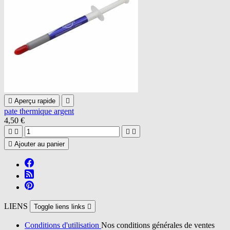

Aperçu rapide

pate thermique argent
4,50 €





Ajouter au panier
LIENS
Toggle liens links

Conditions d'utilisation
Nos conditions générales de ventes