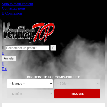
Skip to main content
Contactez-nous

Connexion

Panier
0



Annuler


0
RECHERCHE PAR COMPATIBILITÉ
TROUVER