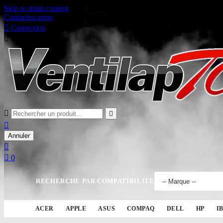
Skip to main content
Contactez-nous

Connexion

Panier
0



Annuler


0
RECHERCHE PAR COMPATIBILITÉ
ACER
APPLE
ASUS
COMPAQ
DELL
HP
I