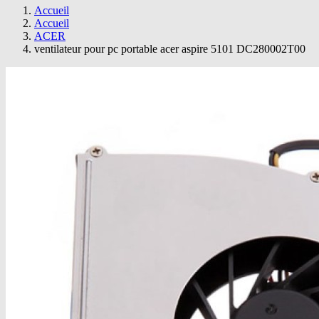
Accueil
Accueil
ACER
ventilateur pour pc portable acer aspire 5101 DC280002T00