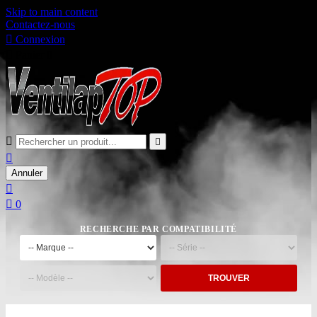
Skip to main content
Contactez-nous

Connexion

Panier
0



Annuler


0
RECHERCHE PAR COMPATIBILITÉ
TROUVER