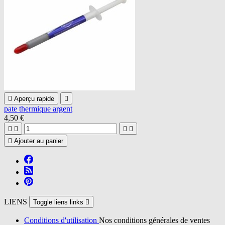

Aperçu rapide

pate thermique argent
4,50 €





Ajouter au panier
LIENS
Toggle liens links

Conditions d'utilisation
Nos conditions générales de ventes