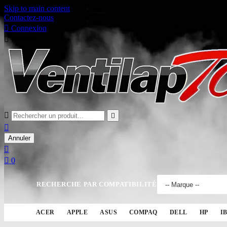
Skip to main content
Contactez-nous

Connexion

Panier
0



Annuler


0
RECHERCHE PAR COMPATIBILITÉ
ACER
APPLE
ASUS
COMPAQ
DELL
HP
I