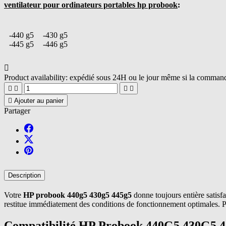
ventilateur pour ordinateurs portables hp probook
:
-440 g5
-430 g5
-445 g5
-446 g5

Product availability:
expédié sous 24H ou le jour même si la commande





Ajouter au panier
Partager
Description
Votre
HP probook 440g5 430g5 445g5
donne toujours entière satisfa
restitue immédiatement des conditions de fonctionnement optimales. Pr
Compatibilité HP Probook 440G5 430G5 