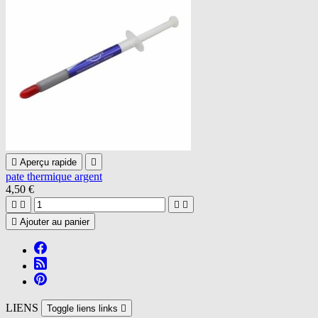

Aperçu rapide

pate thermique argent
4,50 €





Ajouter au panier
LIENS
Toggle liens links
