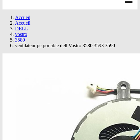
Accueil
Accueil
DELL
vostro
3580
ventilateur pc portable dell Vostro 3580 3593 3590