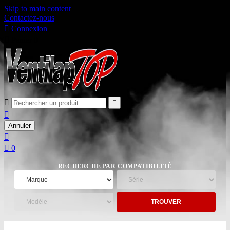
Skip to main content
Contactez-nous

Connexion

Panier
0



Annuler


0
RECHERCHE PAR COMPATIBILITÉ
TROUVER