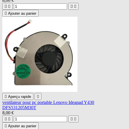
8,00 €





Ajouter au panier

Aperçu rapide

ventilateur pour pc portable Lenovo Ideapad Y430
DFS531205M30T
8,00 €





Ajouter au panier