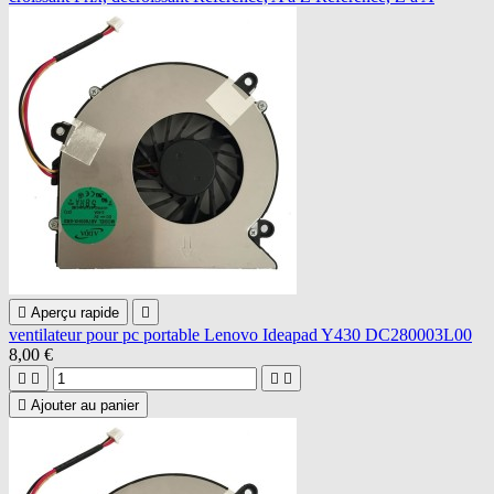

Aperçu rapide

ventilateur pour pc portable Lenovo Ideapad Y430 DC280003L00
8,00 €





Ajouter au panier