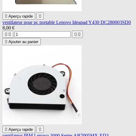

Aperçu rapide

ventilateur pour pc portable Lenovo Ideapad Y430 DC280003SD0
8,00 €





Ajouter au panier

Aperçu rapide

ventilateur IBM Lenovo 3000 Series AB7005MX-ED3