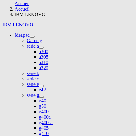
Accueil
Accueil
IBM LENOVO
IBM LENOVO
Ideapad
Gaming
serie a
a300
a305
a310
a320
serie b
serie c
serie e
e42
serie g
g40
g50
g400
g400a
g400sa
g405
g410