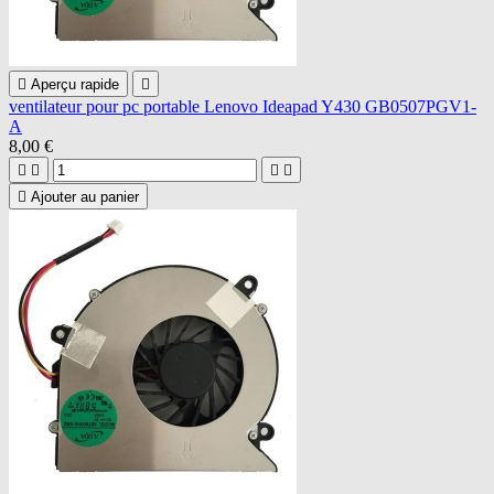

Aperçu rapide

ventilateur pour pc portable Lenovo Ideapad Y430 GB0507PGV1-
A
8,00 €





Ajouter au panier