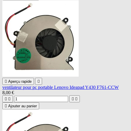

Aperçu rapide

ventilateur pour pc portable Lenovo Ideapad Y430 F761-CCW
8,00 €





Ajouter au panier