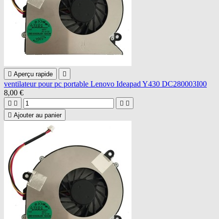

Aperçu rapide

ventilateur pour pc portable Lenovo Ideapad Y430 DC280003I00
8,00 €





Ajouter au panier