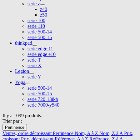
serie z
z40
z50
serie 100
serie 110
serie 500-14
serie 500-15
thinkpad
serie edge 11
serie edge e10
serie T
serie X
Legion
serie Y
Yoga
serie 500-14
serie 500-15
serie 720-13ikb
serie 7000-y540
Il y a 1099 produits.
Trier par :
Pertinence
Ventes, ordre décroissant
Pertinence
Nom, A à Z
Nom, Z à A
Prix,
croissant
Prix, décroissant
Référence, A à Z
Référence, Z à A