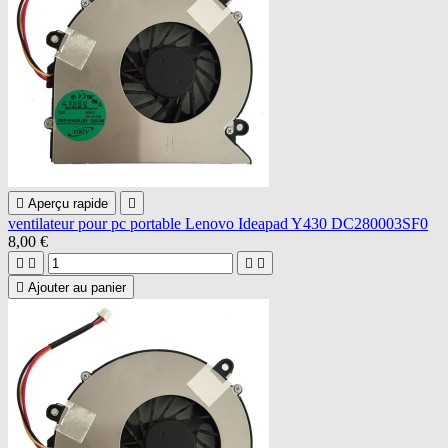

Aperçu rapide

ventilateur pour pc portable Lenovo Ideapad Y430 DC280003SF0
8,00 €





Ajouter au panier