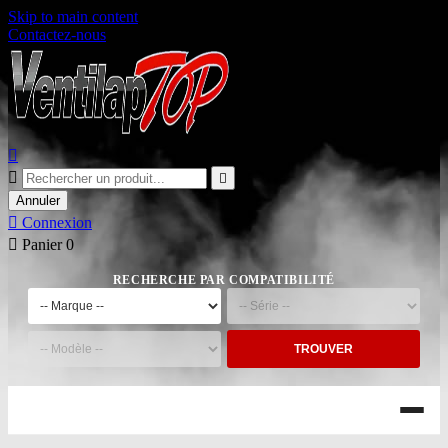
Skip to main content
Contactez-nous



Annuler

Connexion

Panier
0
RECHERCHE PAR COMPATIBILITÉ
TROUVER