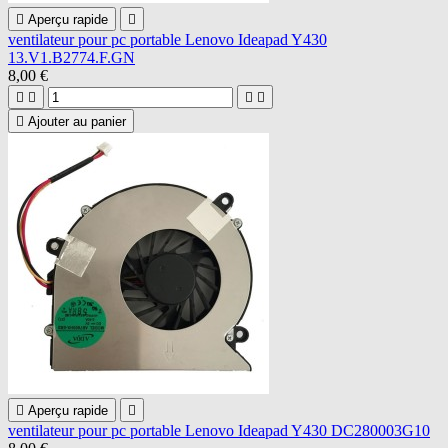

Aperçu rapide

ventilateur pour pc portable Lenovo Ideapad Y430
13.V1.B2774.F.GN
8,00 €





Ajouter au panier

Aperçu rapide

ventilateur pour pc portable Lenovo Ideapad Y430 DC280003G10