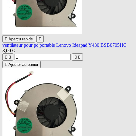

Aperçu rapide

ventilateur pour pc portable Lenovo Ideapad Y430 BSB0705HC
8,00 €





Ajouter au panier