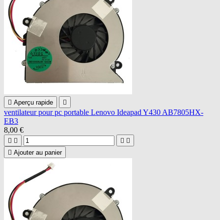

Aperçu rapide

ventilateur pour pc portable Lenovo Ideapad Y430 AB7805HX-
EB3
8,00 €





Ajouter au panier